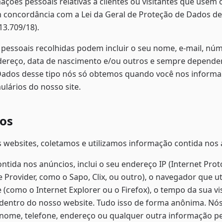
ações pessoais relativas a clientes ou visitantes que usem 
 concordância com a Lei da Geral de Proteção de Dados de
 13.709/18).
pessoais recolhidas podem incluir o seu nome, e-mail, núm
ndereço, data de nascimento e/ou outros e sempre depende
Dados desse tipo nós só obtemos quando você nos inform
lários do nosso site.
os
 websites, coletamos e utilizamos informação contida nos 
ntida nos anúncios, inclui o seu endereço IP (Internet Proto
e Provider, como o Sapo, Clix, ou outro), o navegador que uti
 (como o Internet Explorer ou o Firefox), o tempo da sua vi
 dentro do nosso website. Tudo isso de forma anônima. Nó
nome, telefone, endereço ou qualquer outra informação p