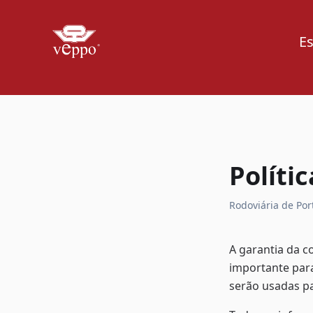
Es
Políti
Rodoviária de Por
A garantia da c
importante para
serão usadas pa