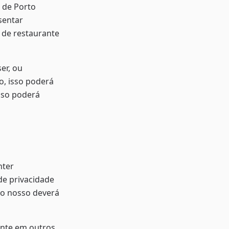
 de Porto
sentar
 de restaurante
er, ou
o, isso poderá
sso poderá
nter
de privacidade
 do nosso deverá
ente em outros