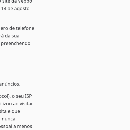
o site da Veppo
 14 de agosto
ero de telefone
rá da sua
a preenchendo
anúncios.
col), o seu ISP
lizou ao visitar
sita e que
s nunca
essoal a menos