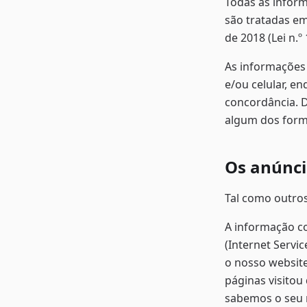
Todas as inform
são tratadas em
de 2018 (Lei n.º
As informações 
e/ou celular, e
concordância. 
algum dos formu
Os anúnci
Tal como outros
A informação co
(Internet Servic
o nosso website
páginas visitou
sabemos o seu 