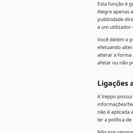
Esta função é g
Alegre apenas a
publicidade dir
a um utilizador 
Você detém o po
efetuando alter
alterar a forma
afetar ou não p
Ligações a
A Veppo possui 
informações/fer
não é aplicada a
ler a política 
Não nos respons