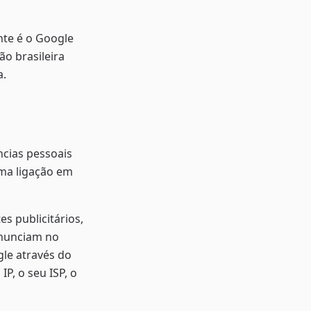
te é o Google
ão brasileira
a.
ncias pessoais
uma ligação em
s publicitários,
anunciam no
gle através do
, o seu ISP, o