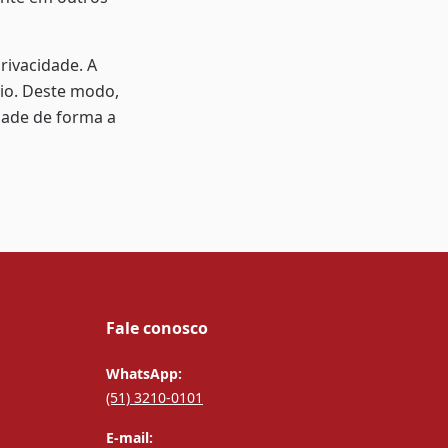
rivacidade. A
vio. Deste modo,
dade de forma a
Fale conosco
WhatsApp:
(51) 3210-0101
E-mail: